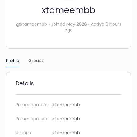
xtameembb
@xtameembb
•
Joined May 2026
•
Active 6 hours
ago
Profile
Groups
Details
Primer nombre
xtameembb
Primer apellido
xtameembb
Usuario
xtameembb