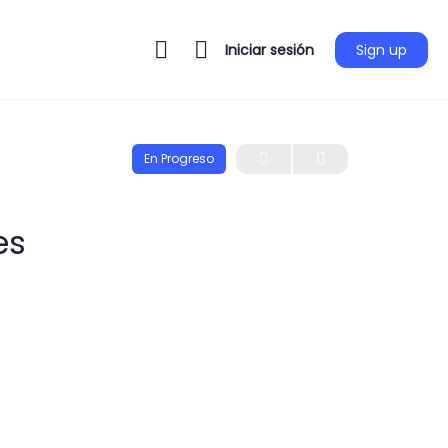
Iniciar sesión
Sign up
En Progreso
es